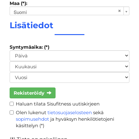
Maa (*):
Suomi
Lisätiedot
Syntymäaika: (*)
Rekisteröidy
Haluan tilata Sisufitness uutiskirjeen
Olen lukenut
tietosuojaselosteen
sekä
sopimusehdot
ja hyväksyn henkilötietojeni
käsittelyn (*)