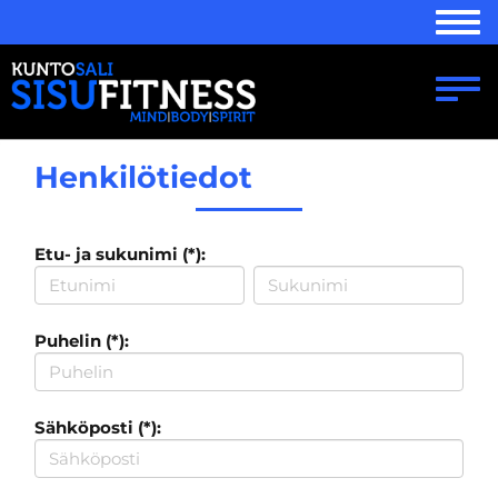
Navi
Navi
Henkilötiedot
Etu- ja sukunimi (*):
Puhelin (*):
Sähköposti (*):