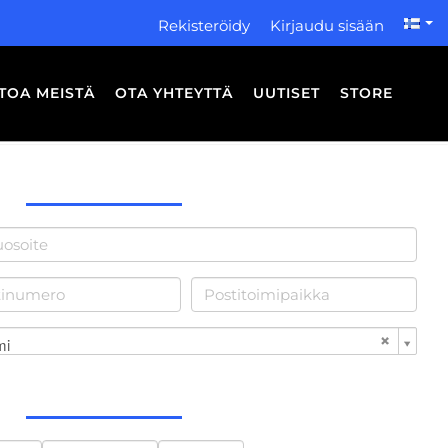
Rekisteröidy
Kirjaudu sisään
ETOA MEISTÄ
OTA YHTEYTTÄ
UUTISET
STORE
mi