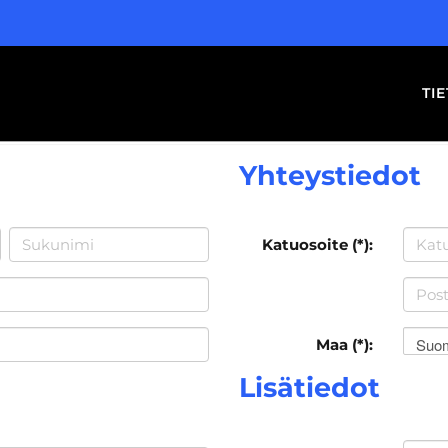
TI
Yhteystiedot
Katuosoite (*):
Suo
Maa (*):
Lisätiedot