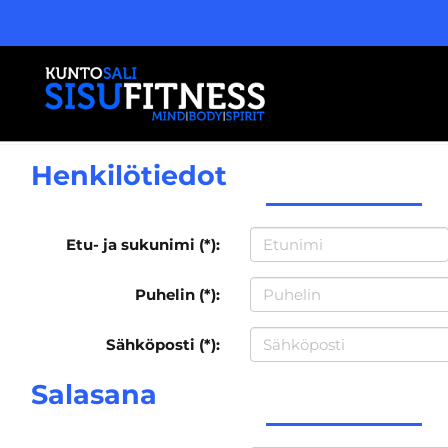
Henkilötiedot
Etu- ja sukunimi (*):
Puhelin (*):
Sähköposti (*):
Salasana