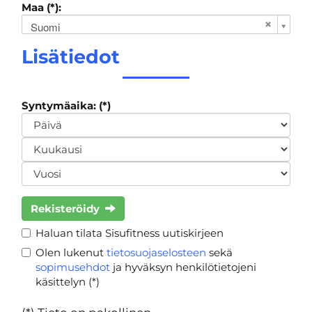
Maa (*):
Suomi
Lisätiedot
Syntymäaika: (*)
Rekisteröidy
Haluan tilata Sisufitness uutiskirjeen
Olen lukenut
tietosuojaselosteen
sekä
sopimusehdot
ja hyväksyn henkilötietojeni
käsittelyn (*)