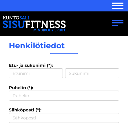
Navi
Navi
Henkilötiedot
Etu- ja sukunimi (*):
Puhelin (*):
Sähköposti (*):