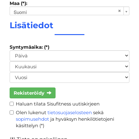
Maa (*):
Suomi
Lisätiedot
Syntymäaika: (*)
Rekisteröidy
Haluan tilata Sisufitness uutiskirjeen
Olen lukenut
tietosuojaselosteen
sekä
sopimusehdot
ja hyväksyn henkilötietojeni
käsittelyn (*)