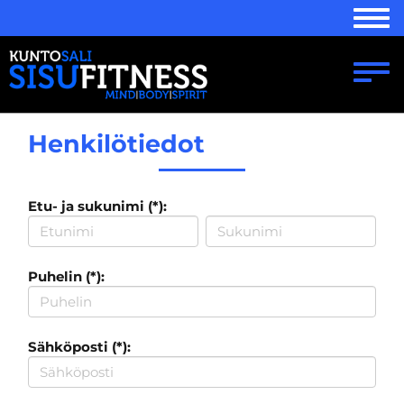
Navi
Navi
Henkilötiedot
Etu- ja sukunimi (*):
Puhelin (*):
Sähköposti (*):