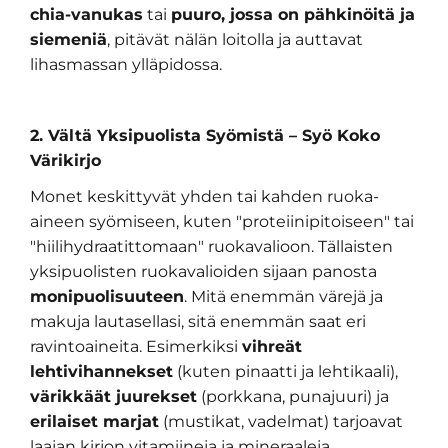
chia-vanukas
tai
puuro, jossa on pähkinöitä ja
siemeniä
, pitävät nälän loitolla ja auttavat
lihasmassan ylläpidossa.
2. Vältä Yksipuolista Syömistä – Syö Koko
Värikirjo
Monet keskittyvät yhden tai kahden ruoka-
aineen syömiseen, kuten "proteiinipitoiseen" tai
"hiilihydraatittomaan" ruokavalioon. Tällaisten
yksipuolisten ruokavalioiden sijaan panosta
monipuolisuuteen
. Mitä enemmän värejä ja
makuja lautasellasi, sitä enemmän saat eri
ravintoaineita. Esimerkiksi
vihreät
lehtivihannekset
(kuten pinaatti ja lehtikaali),
värikkäät juurekset
(porkkana, punajuuri) ja
erilaiset marjat
(mustikat, vadelmat) tarjoavat
laajan kirjon vitamiineja ja mineraaleja.