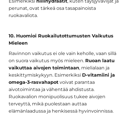
Esimerkiksi
hiilihydraatit
, kuten täysjyväviljat ja
perunat, ovat tärkeä osa tasapainoista
ruokavaliota.
10. Huomioi Ruokailutottumusten Vaikutus
Mieleen
Ravinnon vaikutus ei ole vain keholle, vaan sillä
on suora vaikutus myös mieleen.
Ruoan laatu
vaikuttaa aivojen toimintaan
, mielialaan ja
keskittymiskykyyn. Esimerkiksi
D-vitamiini ja
omega-3-rasvahapot
voivat parantaa
aivotoimintaa ja vähentää ahdistusta.
Ruokavalion monipuolisuus tukee aivojen
terveyttä, mikä puolestaan auttaa
elämänlaadussa ja henkisessä hyvinvoinnissa.