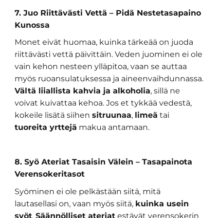
7. Juo Riittävästi Vettä – Pidä Nestetasapaino
Kunossa
Monet eivät huomaa, kuinka tärkeää on juoda
riittävästi vettä päivittäin. Veden juominen ei ole
vain kehon nesteen ylläpitoa, vaan se auttaa
myös ruoansulatuksessa ja aineenvaihdunnassa.
Vältä liiallista kahvia ja alkoholia
, sillä ne
voivat kuivattaa kehoa. Jos et tykkää vedestä,
kokeile lisätä siihen
sitruunaa
,
limeä
tai
tuoreita yrttejä
makua antamaan.
8. Syö Ateriat Tasaisin Välein – Tasapainota
Verensokeritasot
Syöminen ei ole pelkästään siitä, mitä
lautasellasi on, vaan myös siitä,
kuinka usein
syöt
.
Säännölliset ateriat
estävät verensokerin