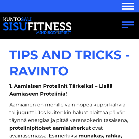
Navi
Navi
TIPS AND TRICKS -
RAVINTO
1. Aamiaisen Proteiinit Tärkeiksi – Lisää
Aamiaseen Proteiinia!
Aamiainen on monille vain nopea kuppi kahvia
tai jugurtti. Jos kuitenkin haluat aloittaa päivän
täynnä energiaa ja pitää verensokerin tasaisena,
proteiinipitoiset aamiaisherkut
ovat
avainasemassa. Esimerkiksi
munakas, rahka,