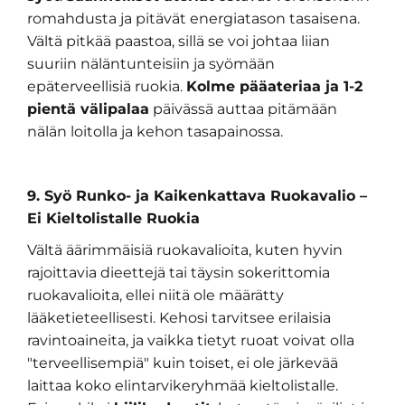
romahdusta ja pitävät energiatason tasaisena.
Vältä pitkää paastoa, sillä se voi johtaa liian
suuriin näläntunteisiin ja syömään
epäterveellisiä ruokia.
Kolme pääateriaa ja 1-2
pientä välipalaa
päivässä auttaa pitämään
nälän loitolla ja kehon tasapainossa.
9. Syö Runko- ja Kaikenkattava Ruokavalio –
Ei Kieltolistalle Ruokia
Vältä äärimmäisiä ruokavalioita, kuten hyvin
rajoittavia dieettejä tai täysin sokerittomia
ruokavalioita, ellei niitä ole määrätty
lääketieteellisesti. Kehosi tarvitsee erilaisia
ravintoaineita, ja vaikka tietyt ruoat voivat olla
"terveellisempiä" kuin toiset, ei ole järkevää
laittaa koko elintarvikeryhmää kieltolistalle.