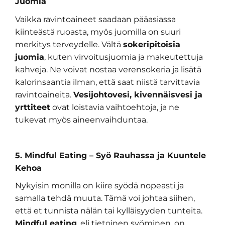
Juomia
Vaikka ravintoaineet saadaan pääasiassa
kiinteästä ruoasta, myös juomilla on suuri
merkitys terveydelle. Vältä
sokeripitoisia
juomia
, kuten virvoitusjuomia ja makeutettuja
kahveja. Ne voivat nostaa verensokeria ja lisätä
kalorinsaantia ilman, että saat niistä tarvittavia
ravintoaineita.
Vesijohtovesi, kivennäisvesi ja
yrttiteet
ovat loistavia vaihtoehtoja, ja ne
tukevat myös aineenvaihduntaa.
5. Mindful Eating – Syö Rauhassa ja Kuuntele
Kehoa
Nykyisin monilla on kiire syödä nopeasti ja
samalla tehdä muuta. Tämä voi johtaa siihen,
että et tunnista nälän tai kylläisyyden tunteita.
Mindful eating
, eli tietoinen syöminen, on