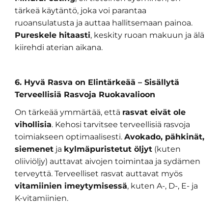
tärkeä käytäntö, joka voi parantaa
ruoansulatusta ja auttaa hallitsemaan painoa.
Pureskele hitaasti
, keskity ruoan makuun ja älä
kiirehdi aterian aikana.
6. Hyvä Rasva on Elintärkeää – Sisällytä
Terveellisiä Rasvoja Ruokavalioon
On tärkeää ymmärtää, että
rasvat eivät ole
vihollisia
. Kehosi tarvitsee terveellisiä rasvoja
toimiakseen optimaalisesti.
Avokado, pähkinät,
siemenet
ja
kylmäpuristetut öljyt
(kuten
oliiviöljy) auttavat aivojen toimintaa ja sydämen
terveyttä. Terveelliset rasvat auttavat myös
vitamiinien imeytymisessä
, kuten A-, D-, E- ja
K-vitamiinien.