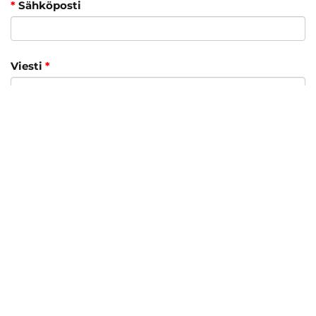
*
Sähköposti
Viesti
*
Olen lukenut
tietosuojaselosteen
sekä
sopimusehdot
ja hyväksyn henkilötietojeni
käsittelyn
Lähetä