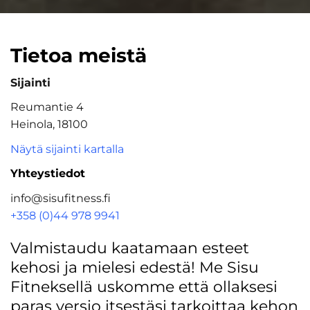
Tietoa meistä
Sijainti
Reumantie 4
Heinola, 18100
Näytä sijainti kartalla
Yhteystiedot
info@sisufitness.fi
+358 (0)44 978 9941
Valmistaudu kaatamaan esteet
kehosi ja mielesi edestä! Me Sisu
Fitneksellä uskomme että ollaksesi
paras versio itsestäsi tarkoittaa kehon