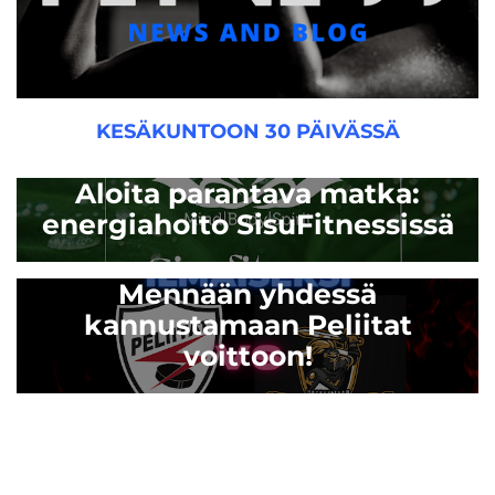
KESÄKUNTOON 30 PÄIVÄSSÄ
Aloita parantava matka:
energiahoito SisuFitnessissä
Mennään yhdessä
kannustamaan Peliitat
voittoon!