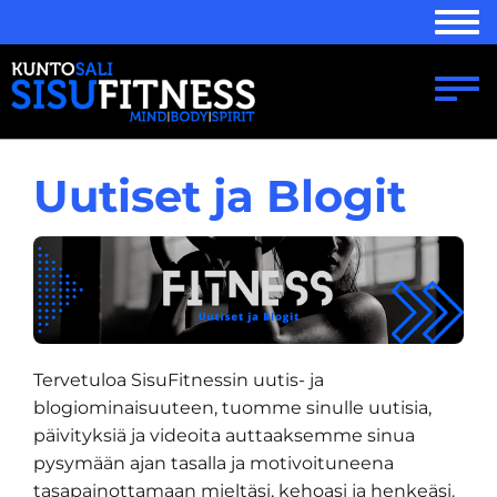
Navi
Navi
Uutiset ja Blogit
Tervetuloa SisuFitnessin uutis- ja
blogiominaisuuteen, tuomme sinulle uutisia,
päivityksiä ja videoita auttaaksemme sinua
pysymään ajan tasalla ja motivoituneena
tasapainottamaan mieltäsi, kehoasi ja henkeäsi.