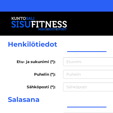
Henkilötiedot
Etu- ja sukunimi (*):
Puhelin (*):
Sähköposti (*):
Salasana