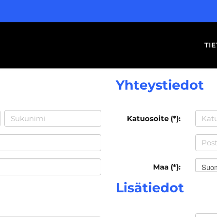
TI
Yhteystiedot
Katuosoite (*):
Suo
Maa (*):
Lisätiedot