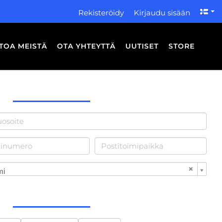
Rekisteröidy
Kirjaudu sisään
ETOA MEISTÄ
OTA YHTEYTTÄ
UUTISET
STORE
mi