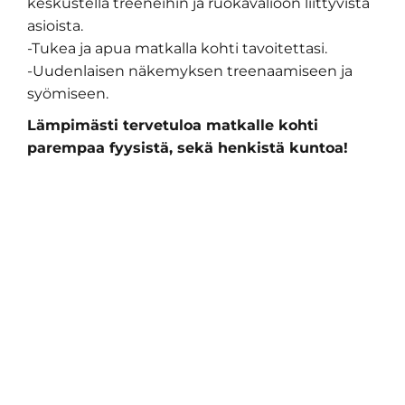
keskustella treeneihin ja ruokavalioon liittyvistä
asioista.
-Tukea ja apua matkalla kohti tavoitettasi.
-Uudenlaisen näkemyksen treenaamiseen ja
syömiseen.
Lämpimästi tervetuloa matkalle kohti
parempaa fyysistä, sekä henkistä kuntoa!