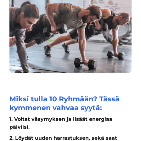
Miksi tulla 10 Ryhmään? Tässä
kymmenen vahvaa syytä:
1. Voitat väsymyksen ja lisäät energiaa
päiviisi.
2. Löydät uuden harrastuksen, sekä saat