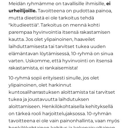
Meidän ryhmämme on tavallisille ihmisille,
ei
urheilijoille.
Tavoitteena on pudottaa painoa,
mutta dieetistä ei ole tarkoitus tehdä
"kitudieettiä". Tarkoitus on mennä kohti
parempaa hyvinvointia itsensä rakastamisen
kautta. Jos olet ylipainoinen, haaveilet
laihduttamisesta tai tarvitset tukea uuden
elämäntavan löytämisessä, 10-ryhmä on sinua
varten. Uskomme, että hyvinvointi on itsensä
rakastamista, ei rankaisemista!
10-ryhmä sopii erityisesti sinulle, jos olet
ylipainoinen, olet harkinnut
kuntosaliharrastuksen aloittamista tai tarvitset
tukea ja joustavuutta laihdutuksen
aloittamiseen. Henkilökohtaisella kehityksellä
on tärkeä rooli harjoittelujaksossa. 10-ryhmän
tavoitteena ei ole vain painonhallinta, vaan myös
henkilökohtainen kehitys ja kokonaisvaltainen