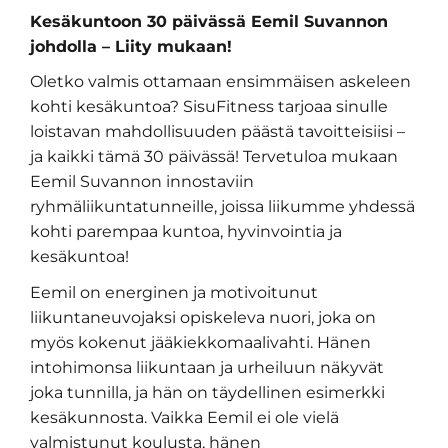
Kesäkuntoon 30 päivässä Eemil Suvannon
johdolla – Liity mukaan!
Oletko valmis ottamaan ensimmäisen askeleen
kohti kesäkuntoa? SisuFitness tarjoaa sinulle
loistavan mahdollisuuden päästä tavoitteisiisi –
ja kaikki tämä 30 päivässä! Tervetuloa mukaan
Eemil Suvannon innostaviin
ryhmäliikuntatunneille, joissa liikumme yhdessä
kohti parempaa kuntoa, hyvinvointia ja
kesäkuntoa!
Eemil on energinen ja motivoitunut
liikuntaneuvojaksi opiskeleva nuori, joka on
myös kokenut jääkiekkomaalivahti. Hänen
intohimonsa liikuntaan ja urheiluun näkyvät
joka tunnilla, ja hän on täydellinen esimerkki
kesäkunnosta. Vaikka Eemil ei ole vielä
valmistunut koulusta, hänen