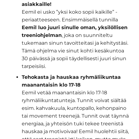
asiakkaille!
Eemil ei usko ”yksi koko sopii kaikille” -
periaatteeseen. Ensimmäisellä tunnilla
Eemil luo juuri sinulle oman, yksilöllisen
treeniohjelman
, joka on suunniteltu
tukemaan sinun tavoitteitasi ja kehitystäsi.
Tämä ohjelma vie sinut kohti kesäkuntoa
30 päivässä ja sopii täydellisesti juuri sinun
tarpeisiisi.
Tehokasta ja hauskaa ryhmäliikuntaa
maanantaisin klo 17-18
Eemil vetää maanantaisin klo 17-18
ryhmäliikuntatunteja. Tunnit voivat siältää
esim. kahvakuula, kuntopallo, kehonpaino
tai movement treenejä. Tunnit ovat täynnä
energiaa, ja yhteisön tuki tekee treenistä
hauskaa ja motivoivaa! Eemil huolehtii siitä,