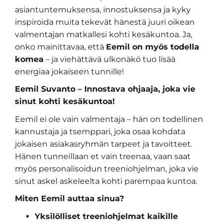
asiantuntemuksensa, innostuksensa ja kyky
inspiroida muita tekevät hänestä juuri oikean
valmentajan matkallesi kohti kesäkuntoa. Ja,
onko mainittavaa, että
Eemil on myös todella
komea
– ja viehättävä ulkonäkö tuo lisää
energiaa jokaiseen tunnille!
Eemil Suvanto – Innostava ohjaaja, joka vie
sinut kohti kesäkuntoa!
Eemil ei ole vain valmentaja – hän on todellinen
kannustaja ja tsemppari, joka osaa kohdata
jokaisen asiakasryhmän tarpeet ja tavoitteet.
Hänen tunneillaan et vain treenaa, vaan saat
myös personalisoidun treeniohjelman, joka vie
sinut askel askeleelta kohti parempaa kuntoa.
Miten Eemil auttaa sinua?
Yksilölliset treeniohjelmat kaikille