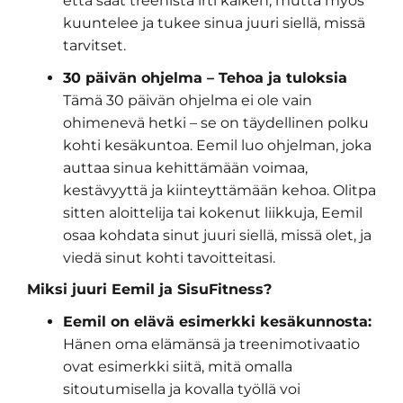
että saat treenistä irti kaiken, mutta myös
kuuntelee ja tukee sinua juuri siellä, missä
tarvitset.
30 päivän ohjelma – Tehoa ja tuloksia
Tämä 30 päivän ohjelma ei ole vain
ohimenevä hetki – se on täydellinen polku
kohti kesäkuntoa. Eemil luo ohjelman, joka
auttaa sinua kehittämään voimaa,
kestävyyttä ja kiinteyttämään kehoa. Olitpa
sitten aloittelija tai kokenut liikkuja, Eemil
osaa kohdata sinut juuri siellä, missä olet, ja
viedä sinut kohti tavoitteitasi.
Miksi juuri Eemil ja SisuFitness?
Eemil on elävä esimerkki kesäkunnosta:
Hänen oma elämänsä ja treenimotivaatio
ovat esimerkki siitä, mitä omalla
sitoutumisella ja kovalla työllä voi