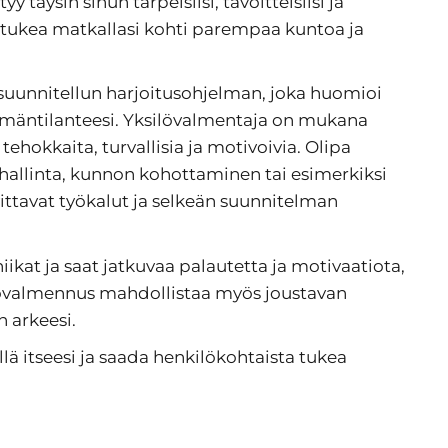
täysin sinun tarpeisiisi, tavoitteisiisi ja
 ja tukea matkallasi kohti parempaa kuntoa ja
uunnitellun harjoitusohjelman, joka huomioi
elämäntilanteesi. Yksilövalmentaja on mukana
tehokkaita, turvallisia ja motivoivia. Olipa
hallinta, kunnon kohottaminen tai esimerkiksi
ittavat työkalut ja selkeän suunnitelman
iikat ja saat jatkuvaa palautetta ja motivaatiota,
ilövalmennus mahdollistaa myös joustavan
n arkeesi.
llä itseesi ja saada henkilökohtaista tukea