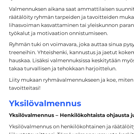
Valmennuksen aikana saat ammattilaisen suunnit
räätälöity ryhmän tarpeiden ja tavoitteiden muka
lihasvoiman kasvattaminen tai yleiskunnon para
työkalut ja motivaation onnistumiseen.
Ryhmän tuki on voimavara, joka auttaa sinua py
treeneihin. Yhteishenki, kannustus ja jaetut koke
hauskaa. Lisäksi valmennuksissa keskitytään myö
takaa turvallisen ja tehokkaan harjoittelun.
Liity mukaan ryhmävalmennukseen ja koe, miten
tavoitteitasi!
Yksilövalmennus
Yksilövalmennus – Henkilökohtaista ohjausta ju
Yksilövalmennus on henkilökohtainen ja räätälöit