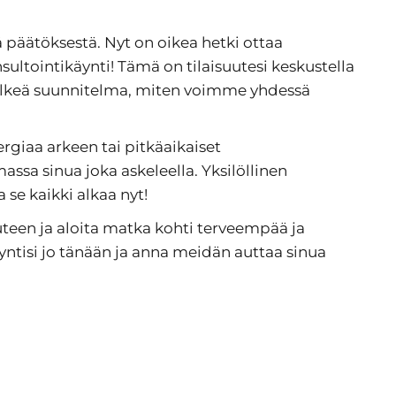
päätöksestä. Nyt on oikea hetki ottaa
sultointikäynti! Tämä on tilaisuutesi keskustella
a selkeä suunnitelma, miten voimme yhdessä
giaa arkeen tai pitkäaikaiset
a sinua joka askeleella. Yksilöllinen
se kaikki alkaa nyt!
uteen ja aloita matka kohti terveempää ja
yntisi jo tänään ja anna meidän auttaa sinua