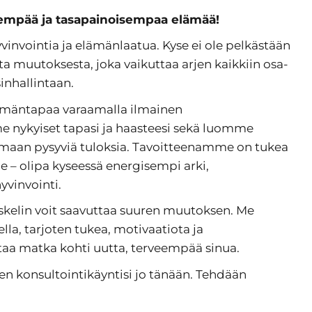
eempää ja tasapainoisempaa elämää!
vointia ja elämänlaatua. Kyse ei ole pelkästään
sta muutoksesta, joka vaikuttaa arjen kaikkiin osa-
sinhallintaan.
ämäntapaa varaamalla ilmainen
e nykyiset tapasi ja haasteesi sekä luomme
amaan pysyviä tuloksia. Tavoitteenamme on tukea
le – olipa kyseessä energisempi arki,
yvinvointi.
skelin voit saavuttaa suuren muutoksen. Me
la, tarjoten tukea, motivaatiota ja
ttaa matka kohti uutta, terveempää sinua.
nen konsultointikäyntisi jo tänään. Tehdään