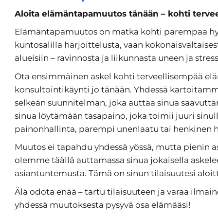
Aloita elämäntapamuutos tänään – kohti terv
Elämäntapamuutos on matka kohti parempaa hyvin
kuntosalilla harjoittelusta, vaan kokonaisvaltaise
alueisiin – ravinnosta ja liikunnasta uneen ja stres
Ota ensimmäinen askel kohti terveellisempää el
konsultointikäynti jo tänään. Yhdessä kartoitamm
selkeän suunnitelman, joka auttaa sinua saavutt
sinua löytämään tasapaino, joka toimii juuri sinul
painonhallinta, parempi unenlaatu tai henkinen h
Muutos ei tapahdu yhdessä yössä, mutta pienin a
olemme täällä auttamassa sinua jokaisella askeleel
asiantuntemusta. Tämä on sinun tilaisuutesi aloi
Älä odota enää – tartu tilaisuuteen ja varaa ilmai
yhdessä muutoksesta pysyvä osa elämääsi!