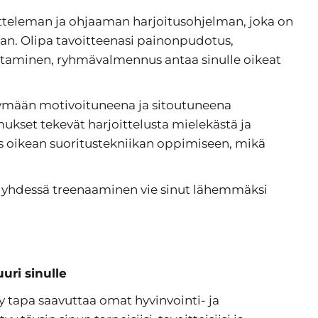
teleman ja ohjaaman harjoitusohjelman, joka on
an. Olipa tavoitteenasi painonpudotus,
ntaminen, ryhmävalmennus antaa sinulle oikeat
symään motivoituneena ja sitoutuneena
mukset tekevät harjoittelusta mielekästä ja
s oikean suoritustekniikan oppimiseen, mikä
 yhdessä treenaaminen vie sinut lähemmäksi
uri sinull
​​​​​​​e
y tapa saavuttaa omat hyvinvointi- ja