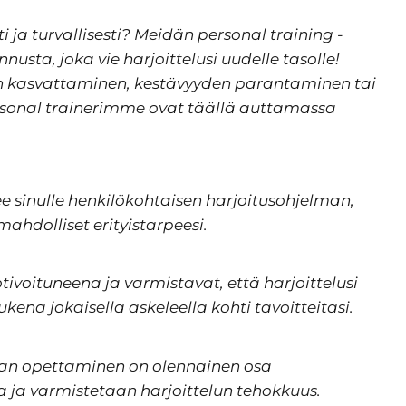
ja turvallisesti? Meidän personal training -
sta, joka vie harjoittelusi uudelle tasolle!
n kasvattaminen, kestävyyden parantaminen tai
personal trainerimme ovat täällä auttamassa
ee sinulle henkilökohtaisen harjoitusohjelman,
ahdolliset erityistarpeesi.
tivoituneena ja varmistavat, että harjoittelusi
na jokaisella askeleella kohti tavoitteitasi.
kan opettaminen on olennainen osa
ja varmistetaan harjoittelun tehokkuus.