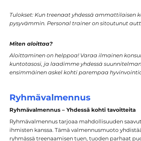
Tulokset: Kun treenaat yhdessä ammattilaisen 
pysyvämmin. Personal trainer on sitoutunut aut
Miten aloittaa?
Aloittaminen on helppoa! Varaa ilmainen konsult
kuntotasosi, ja laadimme yhdessä suunnitelman
ensimmäinen askel kohti parempaa hyvinvointi
Ryhmävalmennus
Ryhmävalmennus – Yhdessä kohti tavoitteita
Ryhmävalmennus tarjoaa mahdollisuuden saavutt
ihmisten kanssa. Tämä valmennusmuoto yhdistää p
ryhmässä treenaamisen tuen, tuoden parhaat pu