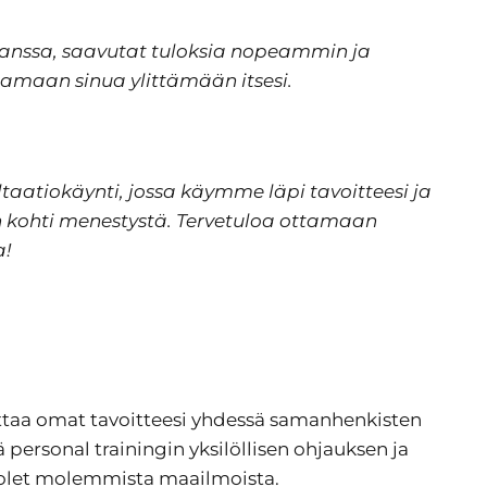
kanssa, saavutat tuloksia nopeammin ja
tamaan sinua ylittämään itsesi.
aatiokäynti, jossa käymme läpi tavoitteesi ja
 kohti menestystä. Tervetuloa ottamaan
a!
aa omat tavoitteesi yhdessä samanhenkisten
ersonal trainingin yksilöllisen ohjauksen ja
olet molemmista maailmoista.