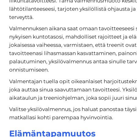
liikuntatavoitteesi. Tämä valmennusmuoto keskittyy 
lähtötilanteeseesi, tarjoten yksilöllistä ohjausta
terveyttä.
Valmennuksen aikana saat omaan tavoitteeseesi s
nykyisen kuntotasosi, mahdolliset rajoitteet ja 
jokaisessa vaiheessa, varmistaen, että treenit ovat 
tavoitteenasi lihasmassan kasvattaminen, painon
palautuminen, yksilövalmennus antaa sinulle tarv
onnistumiseen.
Valmentajan tuella opit oikeanlaiset harjoitustekn
joka auttaa sinua saavuttamaan tavoitteesi. Yks
aikataulun ja treeniohjelman, joka sopii juuri sinu
Valitse yksilövalmennus, jos haluat panostaa täysi
matkallasi kohti parempaa hyvinvointia.
Elämäntapamuutos