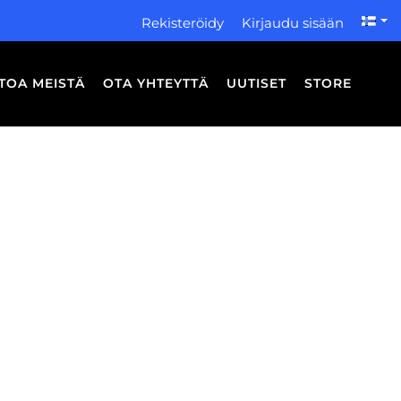
Rekisteröidy
Kirjaudu sisään
ETOA MEISTÄ
OTA YHTEYTTÄ
UUTISET
STORE