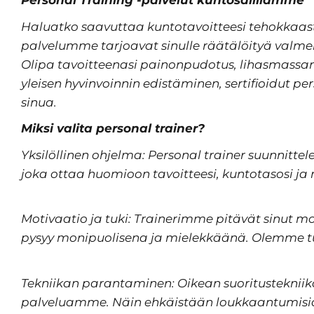
Personal Training -palvelut kuntosalillamme
Haluatko saavuttaa kuntotavoitteesi tehokkaasti 
palvelumme tarjoavat sinulle räätälöityä valmennu
Olipa tavoitteenasi painonpudotus, lihasmassa
yleisen hyvinvoinnin edistäminen, sertifioidut 
sinua.
Miksi valita personal trainer?
Yksilöllinen ohjelma: Personal trainer suunnittel
joka ottaa huomioon tavoitteesi, kuntotasosi ja m
Motivaatio ja tuki: Trainerimme pitävät sinut mo
pysyy monipuolisena ja mielekkäänä. Olemme tuke
Tekniikan parantaminen: Oikean suoritusteknii
palveluamme. Näin ehkäistään loukkaantumisia 