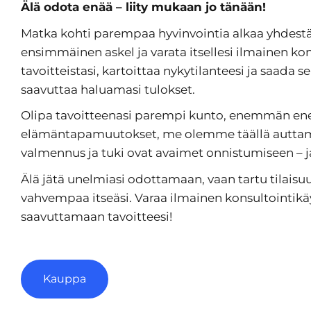
Älä odota enää – liity mukaan jo tänään!
Matka kohti parempaa hyvinvointia alkaa yhdestä 
ensimmäinen askel ja varata itsellesi ilmainen kon
tavoitteistasi, kartoittaa nykytilanteesi ja saad
saavuttaa haluamasi tulokset.
Olipa tavoitteenasi parempi kunto, enemmän ener
elämäntapamuutokset, me olemme täällä auttamass
valmennus ja tuki ovat avaimet onnistumiseen – ja 
Älä jätä unelmiasi odottamaan, vaan tartu tilaisu
vahvempaa itseäsi. Varaa ilmainen konsultointikä
saavuttamaan tavoitteesi!
Kauppa