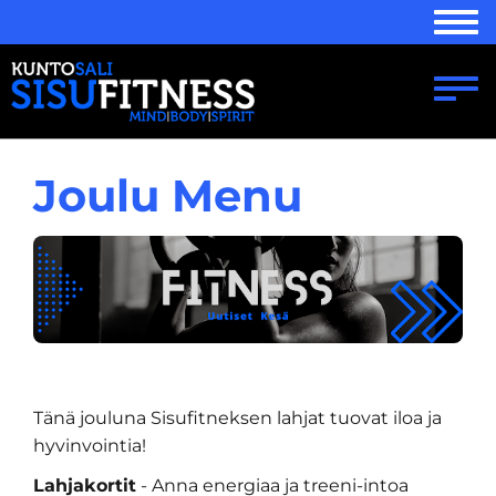
Navi
Navi
Joulu Menu
Tänä jouluna Sisufitneksen lahjat tuovat iloa ja
hyvinvointia!
Lahjakortit
- Anna energiaa ja treeni-intoa