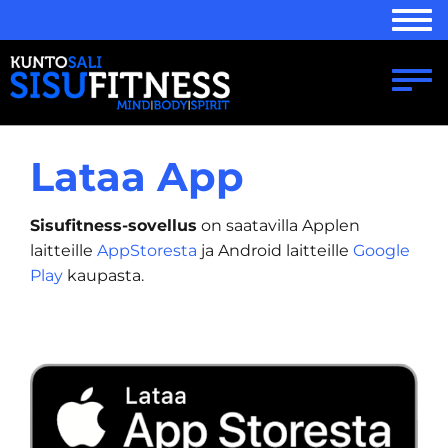
Navi
Navi
Lataa App
Sisufitness-sovellus
on saatavilla Applen
laitteille
AppStoresta
ja Android laitteille
Google
Play
kaupasta.