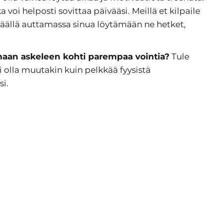
 voi helposti sovittaa päivääsi. Meillä et kilpaile
täällä auttamassa sinua löytämään ne hetket,
amaan askeleen kohti parempaa vointia?
Tule
i olla muutakin kuin pelkkää fyysistä
si.