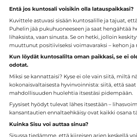
Entä jos kuntosali voisikin olla latauspaikkasi?
Kuvittele astuvasi sisään kuntosalille ja tajuat, et
Puhelin jää pukuhuoneeseen ja saat hengähtää hetk
lihaksista, vaan sinusta. Se on hetki, jolloin keski
muuttunut positiiviseksi voimavaraksi – kehon ja 
Kun löydät kuntosalilta oman paikkasi, se ei ole
odotat.
Miksi se kannattaisi? Kyse ei ole vain siitä, miltä 
kokonaisvaltaisesta hyvinvoinnista: siitä, että saa
mahdollisuuden huolehtia itsestäsi pidempään.
Fyysiset hyödyt tulevat lähes itsestään – lihasvo
kansantautien ennaltaehkäisy ovat kaikki osana t
Kuinka Sisu voi auttaa sinua?
Sisussa tiedämme, että kiireisen arjen keskellä voi