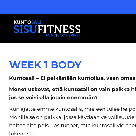
WEEK 1 BODY
Kuntosali – Ei pelkästään kuntoilua, vaan omaa
Monet uskovat, että kuntosali on vain paikka hi
jos se voisi olla jotain enemmän?
Kun ajattelemme kuntosalia, mieleen tulee helposti
Monille se on paikka, jossa käydään velvollisuude
hoitaa alta pois. Jos tunnet, että kuntosali vie e
lukemista.