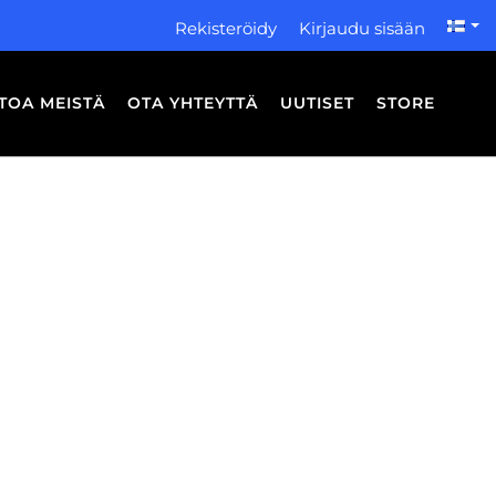
Rekisteröidy
Kirjaudu sisään
ETOA MEISTÄ
OTA YHTEYTTÄ
UUTISET
STORE